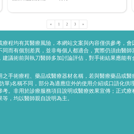
«
1
2
3
»
或療程均有其醫療風險，本網站文案與內容僅供參考，會
不同而有個別差異，並非每個人都適合，實際仍須由醫師
，建議術前與執刀醫師多加討論評估，對手術結果應能有
用之手術療程、藥品或醫療器材名稱，若與醫療藥品或醫
稱仿單)名稱不同，部分為適應症外的使用介紹或口語化供
參考。非用於診療服務項目說明或醫療效果宣傳；正式療
果等，均以醫師親自說明為主。