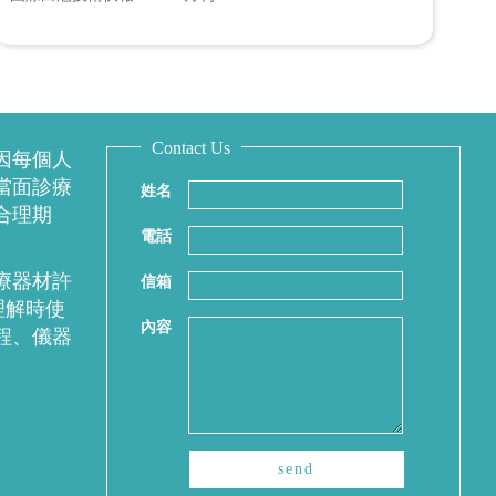
Contact Us
因每個人
當面診療
姓名
合理期
電話
療器材許
信箱
理解時使
內容
程、儀器
send