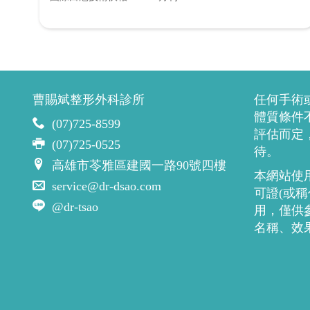
曹賜斌整形外科診所
任何手術
體質條件
(07)725-8599
評估而定
(07)725-0525
待。
高雄市苓雅區建國一路90號四樓
本網站使
service@dr-dsao.com
可證(或
@dr-tsao
用，僅供
名稱、效