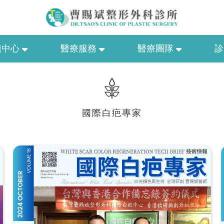
疤中心
醫療服務
醫療團隊
診
國際白疤專家